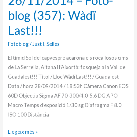
26/11/2014 – Foto-
blog (357): Wàdï
Last!!!
Fotoblog
/
Just I. Selles
El tímid Sol del capvespre acarona els rocallosos cims
de La Serrella, Aitana i l’Aixortà: fosqueja a la Vall de
Guadalest!!! Títol / Lloc Wàdï Last!!! / Guadalest
Data / hora 28/09/2014 / 18:53h Càmera Canon EOS
60D Objectiu Sigma AF 70-300/4.0-5.6 DG APO
Macro Temps d’exposició 1/30 sg Diafragma F 8.0
ISO 100 Distància
Llegeix més »