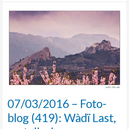
07/03/2016
–
Foto-
blog
(419):
Wàdï
Last,
castells
de
roca
07/03/2016 – Foto-
blog (419): Wàdï Last,