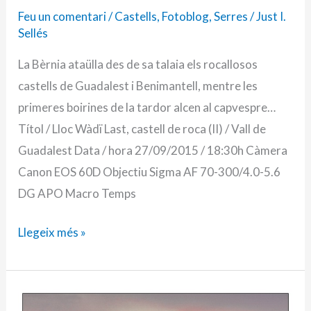
Feu un comentari
/
Castells
,
Fotoblog
,
Serres
/
Just I.
Sellés
La Bèrnia ataülla des de sa talaia els rocallosos
castells de Guadalest i Benimantell, mentre les
primeres boirines de la tardor alcen al capvespre…
Títol / Lloc Wàdï Last, castell de roca (II) / Vall de
Guadalest Data / hora 27/09/2015 / 18:30h Càmera
Canon EOS 60D Objectiu Sigma AF 70-300/4.0-5.6
DG APO Macro Temps
Llegeix més »
23/11/2015