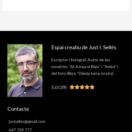
Espai creatiu de Just I. Sellés
Escriptor i fotògraf. Autor de les
novel·les “Al-Azraq el Blau” i “Amira” i
del foto-llibre “Diània terra nostra”.
5.0 (39)
Valorat





5
de
Contacte
5
justselles@gmail.com
647 709 777