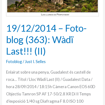
(II)
19/12/2014 – Foto-
blog (363): Wàdï
Last!!! (II)
Fotoblog
/
Just I. Selles
Enlairat sobre una penya, Guadalest és castell de
roca… Títol / Lloc Wàdï Last (II) / Guadalest Data /
hora 28/09/2014 / 18:15h Càmera Canon EOS 60D
Objectiu Tamron SP AF 17-50/2.8 XR Di II Temps
d’exposició 1/40 sg Diafragma F 8.0 ISO 100