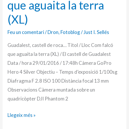
que aguaita la terra
(XL)
Feu un comentari
/
Dron
,
Fotoblog
/
Just I. Sellés
Guadalest, castell de roca… Títol / Lloc Com falcó
que aguaita la terra (XL) / El castell de Guadalest
Data / hora 29/01/2016 / 17:48h Càmera GoPro
Hero 4 Silver Objectiu – Temps d’exposició 1/100sg
Diafragma F 2.8 ISO 100 Distància focal 13 mm
Observacions Càmera muntada sobre un
quadricòpter DJI Phantom 2
Llegeix més »