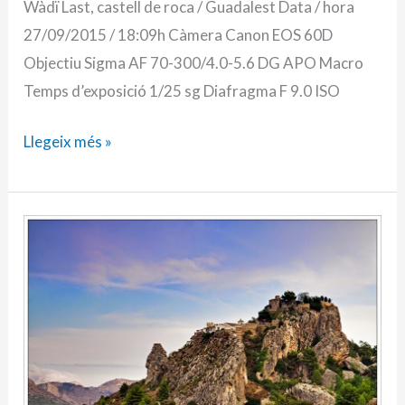
Wàdï Last, castell de roca / Guadalest Data / hora
27/09/2015 / 18:09h Càmera Canon EOS 60D
Objectiu Sigma AF 70-300/4.0-5.6 DG APO Macro
Temps d’exposició 1/25 sg Diafragma F 9.0 ISO
Llegeix més »
19/12/2014
–
Foto-
blog
(363):
Wàdï
Last!!!