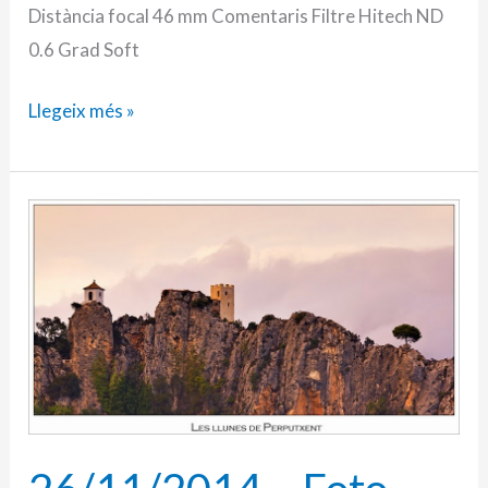
Distància focal 46 mm Comentaris Filtre Hitech ND
0.6 Grad Soft
Llegeix més »
26/11/2014
–
Foto-
blog
(357):
Wàdï
Last!!!