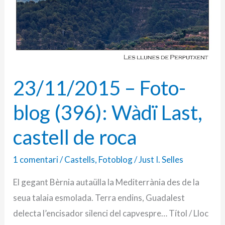
23/11/2015 – Foto-
blog (396): Wàdï Last,
castell de roca
1 comentari
/
Castells
,
Fotoblog
/
Just I. Selles
El gegant Bèrnia autaülla la Mediterrània des de la
seua talaia esmolada. Terra endins, Guadalest
delecta l’encisador silenci del capvespre… Títol / Lloc