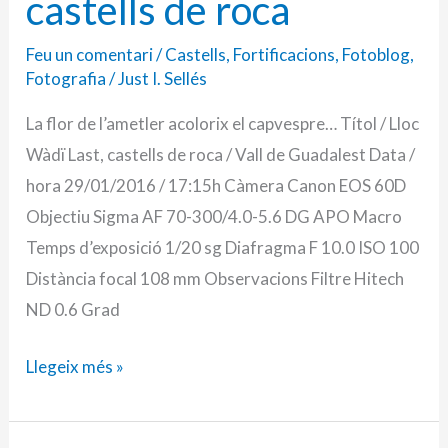
castells de roca
Feu un comentari
/
Castells
,
Fortificacions
,
Fotoblog
,
Fotografia
/
Just I. Sellés
La flor de l’ametler acolorix el capvespre… Títol / Lloc
Wàdï Last, castells de roca / Vall de Guadalest Data /
hora 29/01/2016 / 17:15h Càmera Canon EOS 60D
Objectiu Sigma AF 70-300/4.0-5.6 DG APO Macro
Temps d’exposició 1/20 sg Diafragma F 10.0 ISO 100
Distància focal 108 mm Observacions Filtre Hitech
ND 0.6 Grad
Llegeix més »