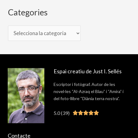
Categories
Espai creatiu de Just I. Sellés
Escriptor i fotògraf. Autor de les
novel·les “Al-Azraq el Blau” i “Amira” i
del foto-llibre “Diània terra nostra”.
5.0 (39)
Valorat





5
de
Contacte