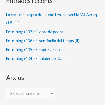
Entrades recents
A
C
r
a
La cara més aspra de Jaume I en la novel·la “Al-Azraq
x
t
el Blau”
i
e
Foto-blog (437): El drac de pedra
u
g
s
o
Foto-blog (436): El sentinella del temps (II)
r
Foto-blog (435): Sempre verda
i
Foto-blog (434): El talaier de Diana
e
s
Arxius