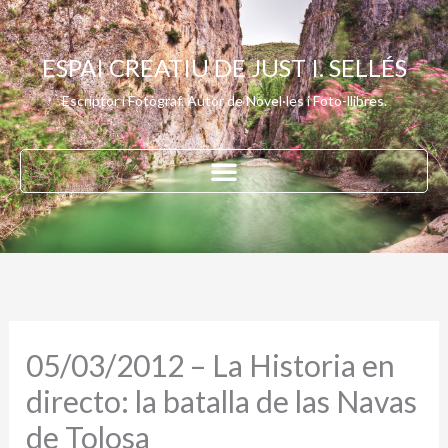
Vés
al
ESPAI CREATIU DE JUST I. SELLÉS
contingut
Escriptor i Fotògraf. Autor de Novel·les i Foto-llibres.
05/03/2012 – La Historia en
directo: la batalla de las Navas
de Tolosa