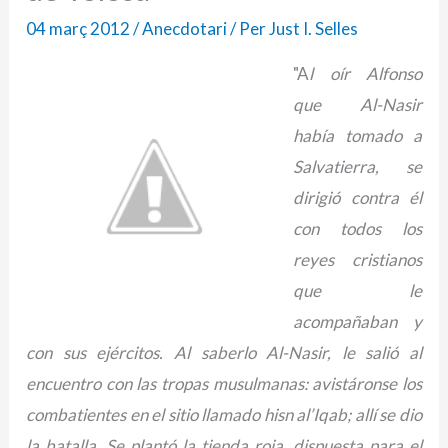
04 març 2012
/
Anecdotari
/ Per
Just I. Selles
"A
l oír Alfonso
que Al-Nasir
había tomado a
Salvatierra, se
dirigió contra él
con todos los
reyes cristianos
que le
acompañaban y
con sus ejércitos. Al saberlo Al-Nasir, le salió al
encuentro con las tropas musulmanas: avistáronse los
combatientes en el sitio llamado hisn al’Iqab
; allí se dio
la batalla. Se plantó la tienda roja, dispuesta para el