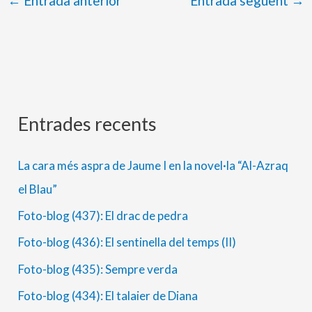
←
Entrada anterior
Entrada següent
→
Entrades recents
A
C
r
a
La cara més aspra de Jaume I en la novel·la “Al-Azraq
x
t
el Blau”
i
e
Foto-blog (437): El drac de pedra
u
g
s
o
Foto-blog (436): El sentinella del temps (II)
r
Foto-blog (435): Sempre verda
i
Foto-blog (434): El talaier de Diana