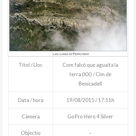
Títol / Lloc
Com falcó que aguaita la
terra (XX) / Cim de
Benicadell
Data / hora
19/08/2015 / 17:11h
Càmera
GoPro Hero 4 Silver
Objectiu
–