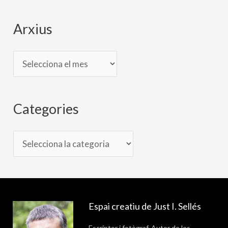
e
s
Arxius
Categories
Espai creatiu de Just I. Sellés
Escriptor i fotògraf. Autor de les