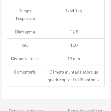
Temps
1/640 sg
d’exposició
Diafragma
F 2.8
ISO
100
Distància focal
13 mm
Comentaris
Càmera muntada sobre un
quadricòpter DJI Phantom 2