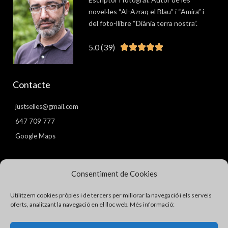
novel·les “Al-Azraq el Blau” i “Amira” i
del foto-llibre “Diània terra nostra”.
5.0 (39)
Valorat





5
de
Contacte
5
justselles@gmail.com
647 709 777
Google Maps
Pàgines
Consentiment de Cookies
Avís Legal
Utilitzem cookies pròpies i de tercers per millorar la navegació i els serveis
Política de Privacitat
oferts, analitzant la navegació en el lloc web. Més informació:
Política de Cookies