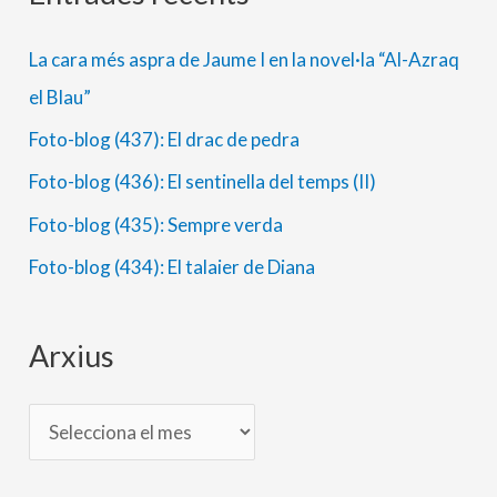
r
a
La cara més aspra de Jaume I en la novel·la “Al-Azraq
x
t
el Blau”
i
e
Foto-blog (437): El drac de pedra
u
g
s
o
Foto-blog (436): El sentinella del temps (II)
r
Foto-blog (435): Sempre verda
i
Foto-blog (434): El talaier de Diana
e
s
Arxius