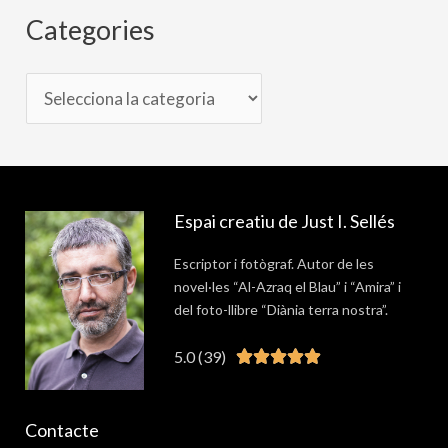
Categories
Espai creatiu de Just I. Sellés
Escriptor i fotògraf. Autor de les
novel·les “Al-Azraq el Blau” i “Amira” i
del foto-llibre “Diània terra nostra”.
5.0 (39)
Valorat





5
de
Contacte