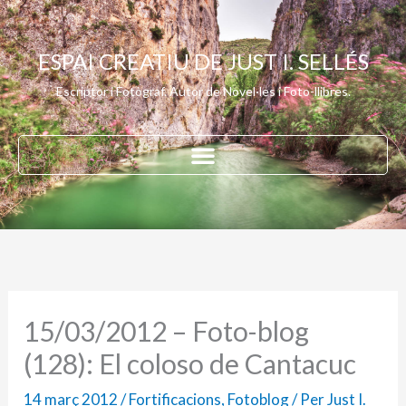
Vés
al
ESPAI CREATIU DE JUST I. SELLÉS
contingut
Escriptor i Fotògraf. Autor de Novel·les i Foto-llibres.
15/03/2012 – Foto-blog
(128): El coloso de Cantacuc
14 març 2012
/
Fortificacions
,
Fotoblog
/ Per
Just I.