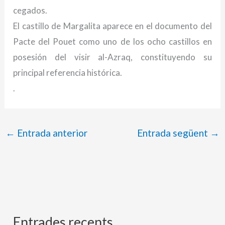
cegados.
El castillo de Margalita aparece en el documento del
Pacte del Pouet como uno de los ocho castillos en
posesión del visir al-Azraq, constituyendo su
principal referencia histórica.
.
←
Entrada anterior
Entrada següent
→
Entrades recents
A
C