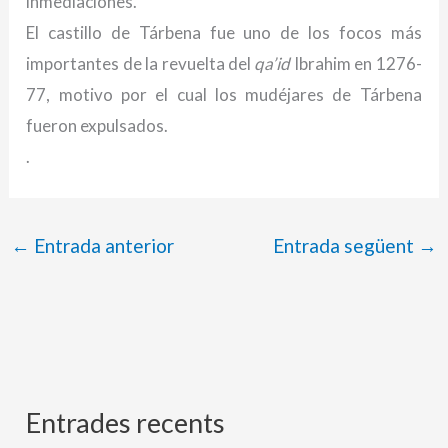
inmediaciones.
El castillo de Tárbena fue uno de los focos más
importantes de la revuelta del
qa’id
Ibrahim en 1276-
77, motivo por el cual los mudéjares de Tárbena
fueron expulsados.
.
←
Entrada anterior
Entrada següent
→
Entrades recents
A
C