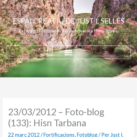
Vés
al
ESPAI CREATIU DE JUST I. SELLÉS
contingut
Escriptor i Fotògraf. Autor de Novel·les i Foto-llibres.
23/03/2012 – Foto-blog
(133): Hisn Tarbana
22 març 2012
/
Fortificacions
,
Fotoblog
/ Per
Just I.