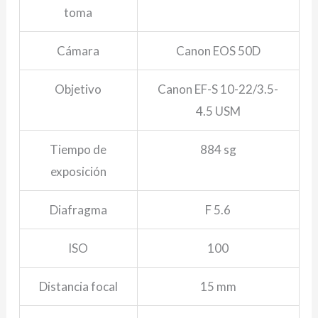
toma
Cámara
Canon EOS 50D
Objetivo
Canon EF-S 10-22/3.5-
4.5 USM
Tiempo de
884 sg
exposición
Diafragma
F 5.6
ISO
100
Distancia focal
15 mm