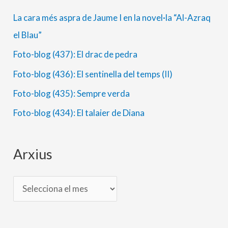
r
a
La cara més aspra de Jaume I en la novel·la “Al-Azraq
x
t
el Blau”
i
e
Foto-blog (437): El drac de pedra
u
g
s
o
Foto-blog (436): El sentinella del temps (II)
r
Foto-blog (435): Sempre verda
i
Foto-blog (434): El talaier de Diana
e
s
Arxius