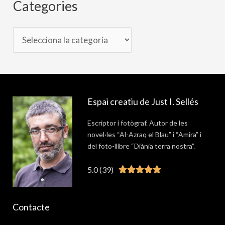
Categories
Espai creatiu de Just I. Sellés
Escriptor i fotògraf. Autor de les
novel·les “Al-Azraq el Blau” i “Amira” i
del foto-llibre “Diània terra nostra”.
5.0 (39)
Valorat





5
de
Contacte
5