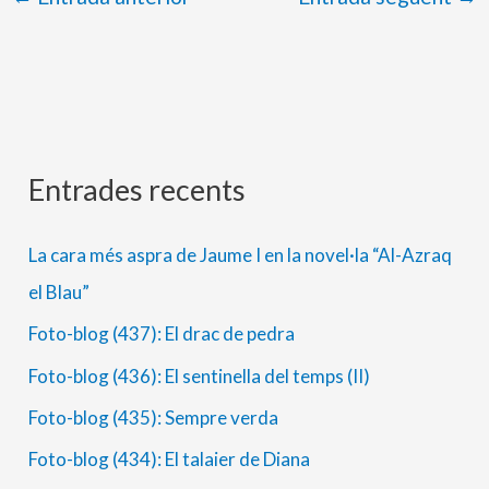
Entrades recents
A
C
r
a
La cara més aspra de Jaume I en la novel·la “Al-Azraq
x
t
el Blau”
i
e
Foto-blog (437): El drac de pedra
u
g
s
o
Foto-blog (436): El sentinella del temps (II)
r
Foto-blog (435): Sempre verda
i
Foto-blog (434): El talaier de Diana
e