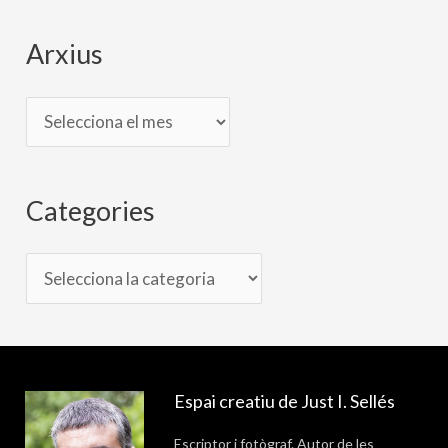
s
Arxius
Categories
Espai creatiu de Just I. Sellés
Escriptor i fotògraf. Autor de les