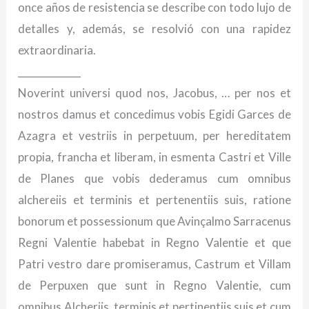
once años de resistencia se describe con todo lujo de
detalles y, además, se resolvió con una rapidez
extraordinaria.
_____________
Noverint universi quod nos, Jacobus, … per nos et
nostros damus et concedimus vobis Egidi Garces de
Azagra et vestriis in perpetuum, per hereditatem
propia, francha et liberam, in esmenta Castri et Ville
de Planes que vobis dederamus cum omnibus
alchereiis et terminis et pertenentiis suis, ratione
bonorum et possessionum que Avinçalmo Sarracenus
Regni Valentie habebat in Regno Valentie et que
Patri vestro dare promiseramus, Castrum et Villam
de Perpuxen que sunt in Regno Valentie, cum
omnibus Alcheriis, terminis et pertinentiis suis et cum