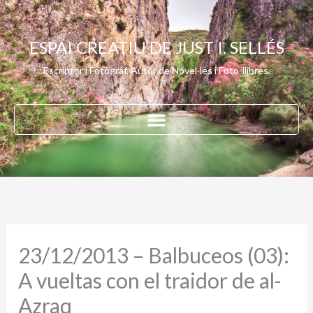
Vés
al
ESPAI CREATIU DE JUST I. SELLÉS
contingut
Escriptor i Fotògraf. Autor de Novel·les i Foto-llibres.
23/12/2013 – Balbuceos (03):
A vueltas con el traidor de al-
Azraq