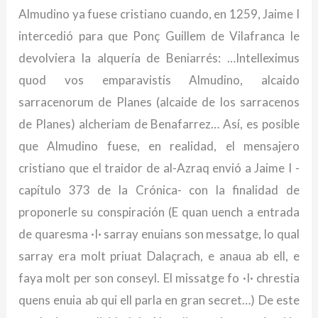
Almudino ya fuese cristiano cuando, en 1259, Jaime I
intercedió para que Ponç Guillem de Vilafranca le
devolviera la alquería de Beniarrés: …Intelleximus
quod vos emparavistis Almudino, alcaido
sarracenorum de Planes (alcaide de los sarracenos
de Planes) alcheriam de Benafarrez… Así, es posible
que Almudino fuese, en realidad, el mensajero
cristiano que el traidor de al-Azraq envió a Jaime I -
capítulo 373 de la Crónica- con la finalidad de
proponerle su conspiración (E quan uench a entrada
de quaresma ·I· sarray enuians son messatge, lo qual
sarray era molt priuat Dalaçrach, e anaua ab ell, e
faya molt per son conseyl. El missatge fo ·I· chrestia
quens enuia ab qui ell parla en gran secret…) De este