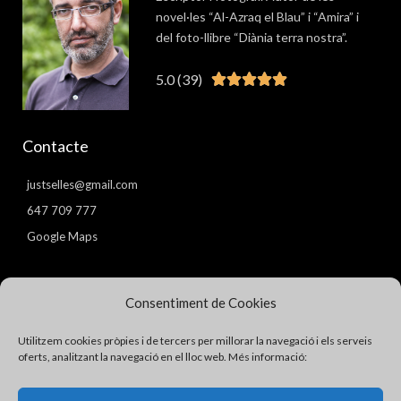
novel·les “Al-Azraq el Blau” i “Amira” i
del foto-llibre “Diània terra nostra”.
5.0 (39)
Valorat





5
de
Contacte
5
justselles@gmail.com
647 709 777
Google Maps
Pàgines
Consentiment de Cookies
Avís Legal
Utilitzem cookies pròpies i de tercers per millorar la navegació i els serveis
Política de Privacitat
oferts, analitzant la navegació en el lloc web. Més informació:
Política de Cookies