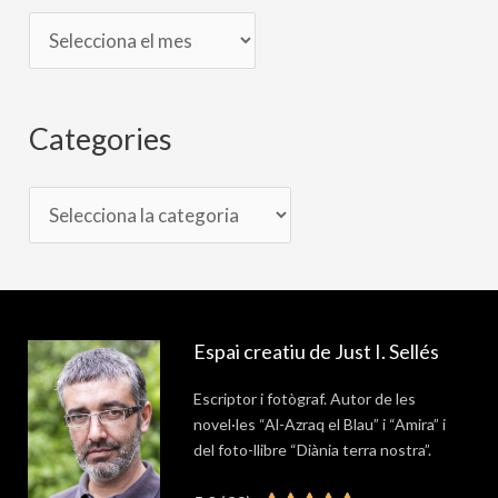
Categories
Espai creatiu de Just I. Sellés
Escriptor i fotògraf. Autor de les
novel·les “Al-Azraq el Blau” i “Amira” i
del foto-llibre “Diània terra nostra”.