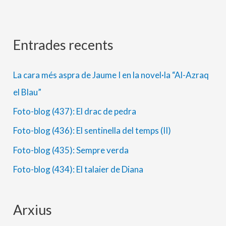
Entrades recents
A
C
r
a
La cara més aspra de Jaume I en la novel·la “Al-Azraq
x
t
el Blau”
i
e
Foto-blog (437): El drac de pedra
u
g
s
o
Foto-blog (436): El sentinella del temps (II)
r
Foto-blog (435): Sempre verda
i
Foto-blog (434): El talaier de Diana
e
s
Arxius