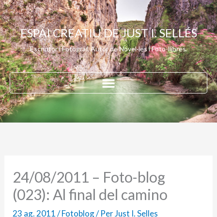
Vés
al
ESPAI CREATIU DE JUST I. SELLÉS
contingut
Escriptor i Fotògraf. Autor de Novel·les i Foto-llibres.
24/08/2011 – Foto-blog
(023): Al final del camino
23 ag. 2011
/
Fotoblog
/ Per
Just I. Selles