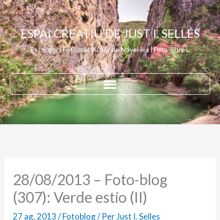
Vés
al
ESPAI CREATIU DE JUST I. SELLÉS
contingut
Escriptor i Fotògraf. Autor de Novel·les i Foto-llibres.
28/08/2013 – Foto-blog
(307): Verde estío (II)
27 ag. 2013
/
Fotoblog
/ Per
Just I. Selles