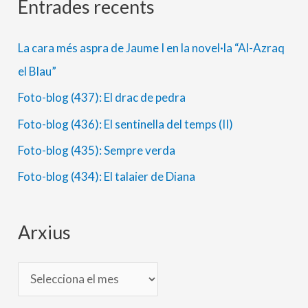
Entrades recents
A
C
r
a
La cara més aspra de Jaume I en la novel·la “Al-Azraq
x
t
el Blau”
i
e
Foto-blog (437): El drac de pedra
u
g
s
o
Foto-blog (436): El sentinella del temps (II)
r
Foto-blog (435): Sempre verda
i
Foto-blog (434): El talaier de Diana
e
s
Arxius