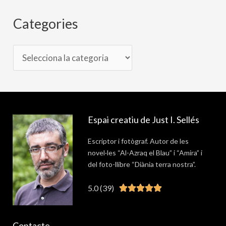
Categories
Espai creatiu de Just I. Sellés
Escriptor i fotògraf. Autor de les
novel·les “Al-Azraq el Blau” i “Amira” i
del foto-llibre “Diània terra nostra”.
5.0 (39)
Valorat





5
de
Contacte