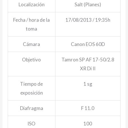
Localización
Salt (Planes)
Fecha / hora de la
17/08/2013 / 19:35h
toma
Cámara
Canon EOS 60D
Objetivo
Tamron SP AF 17-50/2.8
XR Di II
Tiempo de
1 sg
exposición
Diafragma
F 11.0
ISO
100