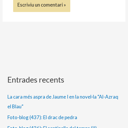
Entrades recents
A
C
r
a
La cara més aspra de Jaume I en la novel·la “Al-Azraq
x
t
el Blau”
i
e
Foto-blog (437): El drac de pedra
u
g