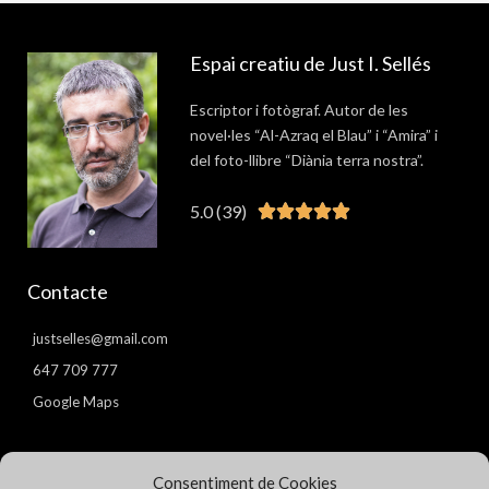
Espai creatiu de Just I. Sellés
Escriptor i fotògraf. Autor de les
novel·les “Al-Azraq el Blau” i “Amira” i
del foto-llibre “Diània terra nostra”.
5.0 (39)
Valorat





5
de
Contacte
5
justselles@gmail.com
647 709 777
Google Maps
Pàgines
Consentiment de Cookies