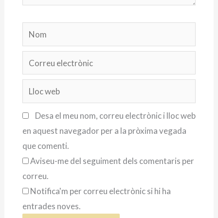
Nom
Correu
electrònic
Lloc
web
Desa el meu nom, correu electrònic i lloc web
en aquest navegador per a la pròxima vegada
que comenti.
Aviseu-me del seguiment dels comentaris per
correu.
Notifica'm per correu electrònic si hi ha
entrades noves.