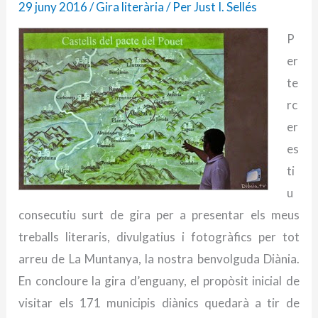
29 juny 2016
/
Gira literària
/ Per
Just I. Sellés
P
er
te
rc
er
es
ti
u
consecutiu surt de gira per a presentar els meus
treballs literaris, divulgatius i fotogràfics per tot
arreu de La Muntanya, la nostra benvolguda Diània.
En concloure la gira d’enguany, el propòsit inicial de
visitar els 171 municipis diànics quedarà a tir de