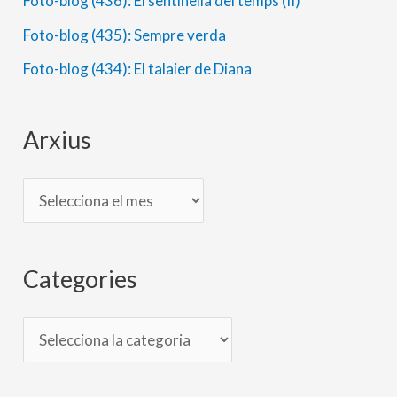
s
o
Foto-blog (436): El sentinella del temps (II)
r
Foto-blog (435): Sempre verda
i
Foto-blog (434): El talaier de Diana
e
s
Arxius
Categories