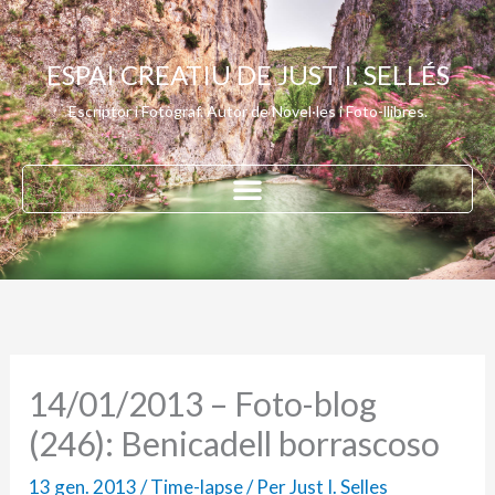
Vés
al
ESPAI CREATIU DE JUST I. SELLÉS
contingut
Escriptor i Fotògraf. Autor de Novel·les i Foto-llibres.
14/01/2013 – Foto-blog
(246): Benicadell borrascoso
13 gen. 2013
/
Time-lapse
/ Per
Just I. Selles