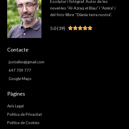
Escriptor i fotògraf. Autor de les
novel·les “Al-Azraq el Blau” i “Amira” i
del foto-llibre “Diània terra nostra”.
5.0 (39)
Valorat





5
de
Contacte
5
justselles@gmail.com
647 709 777
Google Maps
Pàgines
Avís Legal
Política de Privacitat
Política de Cookies