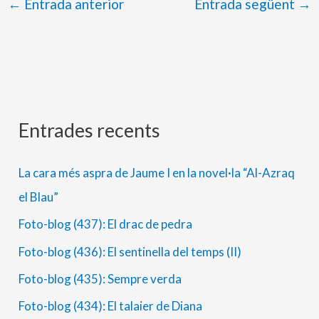
←
Entrada anterior
Entrada següent
→
Entrades recents
A
C
r
a
La cara més aspra de Jaume I en la novel·la “Al-Azraq
x
t
el Blau”
i
e
Foto-blog (437): El drac de pedra
u
g
s
o
Foto-blog (436): El sentinella del temps (II)
r
Foto-blog (435): Sempre verda
i
Foto-blog (434): El talaier de Diana