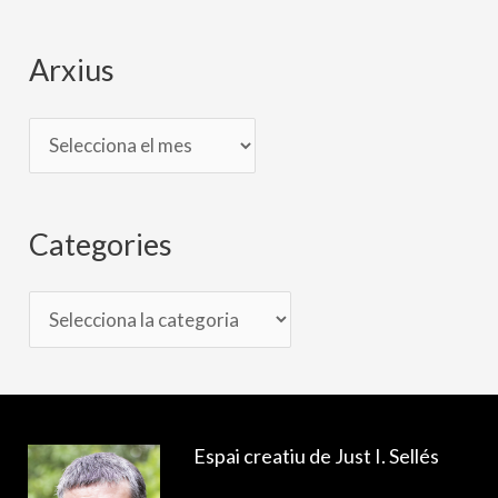
e
s
Arxius
Categories
Espai creatiu de Just I. Sellés