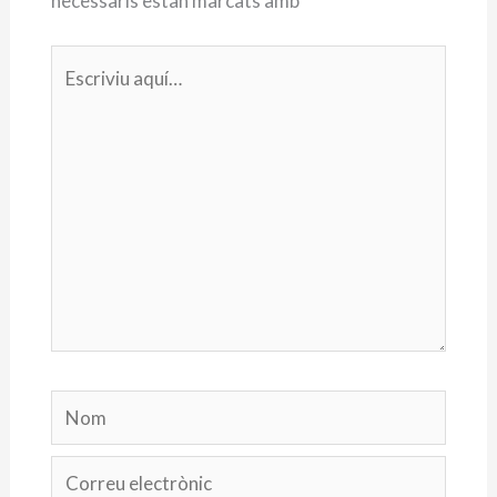
necessaris estan marcats amb
*
Escriviu
aquí…
Nom
Correu