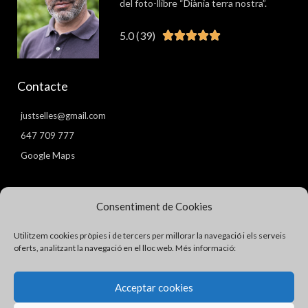
del foto-llibre “Diània terra nostra”.
5.0 (39)
Valorat





5
de
Contacte
5
justselles@gmail.com
647 709 777
Google Maps
Pàgines
Consentiment de Cookies
Avís Legal
Utilitzem cookies pròpies i de tercers per millorar la navegació i els serveis
Política de Privacitat
oferts, analitzant la navegació en el lloc web. Més informació:
Política de Cookies
Acceptar cookies