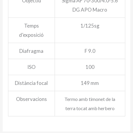
Objectiu
Sigma AF 70-300/4.0-5.6
DG APO Macro
Temps
1/125sg
d’exposició
Diafragma
F 9.0
ISO
100
Distància focal
149 mm
Observacions
Termo amb timonet de la
terra tocat amb herbero