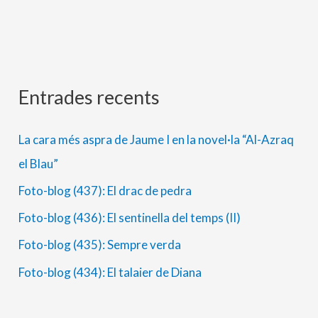
Entrades recents
A
C
r
a
La cara més aspra de Jaume I en la novel·la “Al-Azraq
x
t
el Blau”
i
e
Foto-blog (437): El drac de pedra
u
g
s
o
Foto-blog (436): El sentinella del temps (II)
r
Foto-blog (435): Sempre verda
i
Foto-blog (434): El talaier de Diana
e
s