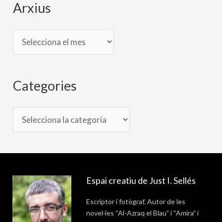
Arxius
Categories
Espai creatiu de Just I. Sellés
Escriptor i fotògraf. Autor de les
novel·les “Al-Azraq el Blau” i “Amira” i