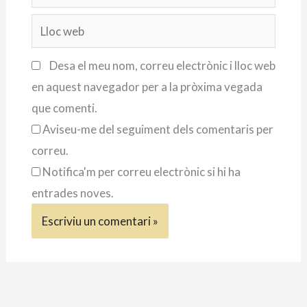
electrònic
Lloc
web
Desa el meu nom, correu electrònic i lloc web
en aquest navegador per a la pròxima vegada
que comenti.
Aviseu-me del seguiment dels comentaris per
correu.
Notifica'm per correu electrònic si hi ha
entrades noves.