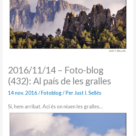
2016/11/14 – Foto-blog
(432): Al país de les gralles
14 nov. 2016
/
Fotoblog
/ Per
Just I. Sellés
Sí, hem arribat. Ací és on niuen les gralles…