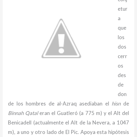
etur
a
que
los
dos
cerr
os
des
de
don
de los hombres de al-Azraq asediaban el
hisn
de
Binnah
Qatal
eran el Guatleró (a 775 m) y el Alt del
Benicadell (actualmente el Alt de la Nevera, a 1047
m), a uno y otro lado de El Pic. Apoya esta hipótesis