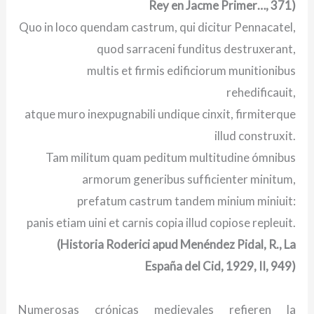
Rey en Jacme Primer…, 371)
Quo in loco quendam castrum, qui dicitur Pennacatel,
quod sarraceni funditus destruxerant,
multis et firmis edificiorum munitionibus
rehedificauit,
atque muro inexpugnabili undique cinxit, firmiterque
illud construxit.
Tam militum quam peditum multitudine ómnibus
armorum generibus sufficienter minitum,
prefatum castrum tandem minium miniuit:
panis etiam uini et carnis copia illud copiose repleuit.
(Historia Roderici apud Menéndez Pidal, R., La
España del Cid, 1929, II, 949)
Numerosas crónicas medievales refieren la