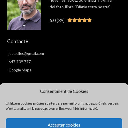
novel·les “Al-Azraq el Blau” i “Amira” i
del foto-llibre “Diània terra nostra”.
5.0 (39)
Valorat





5
de
Contacte
5
justselles@gmail.com
647 709 777
Google Maps
Pàgines
Consentiment de Cookies
Avís Legal
Utilitzem cookies pròpies i de tercers per millorar la navegació i els serveis
Política de Privacitat
oferts, analitzant la navegació en el lloc web. Més informació:
Política de Cookies
Acceptar cookies