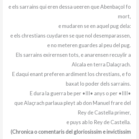
e els sarrains qui eren dessa ueeren que Abenbaçol fo
mort,
e mudaren se en aquel pug dela:
e els chrestians cuydaren se que nol desemparassen,
e no meteren guardes al peu del pug.
Els sarrains exirernsen tots, e anarensen recuylir a
Alcala en terra Dalaçrach.
E daqui enant preferen ardiment los chrestians, e fo
baxat lo poder dels sarrains.
E dura la guerra be per •III• anys o per •IIII•
que Alaçrach parlaua pleyt ab don Manuel frare del
Rey de Castella primer,
e puys ab lo Rey de Castella.
(Chronica o comentaris del gloriosissim e invictissim