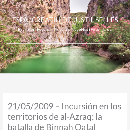
Vés
al
ESPAI CREATIU DE JUST I. SELLÉS
contingut
Escriptor i Fotògraf. Autor de Novel·les i Foto-llibres.
21/05/2009 – Incursión en los
territorios de al-Azraq: la
batalla de Binnah Qatal