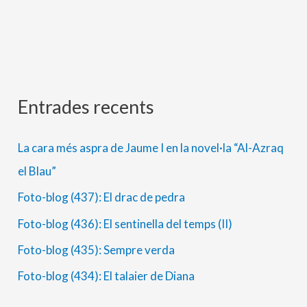
Entrades recents
A
C
r
a
La cara més aspra de Jaume I en la novel·la “Al-Azraq
x
t
el Blau”
i
e
Foto-blog (437): El drac de pedra
u
g
s
o
Foto-blog (436): El sentinella del temps (II)
r
Foto-blog (435): Sempre verda
i
Foto-blog (434): El talaier de Diana
e