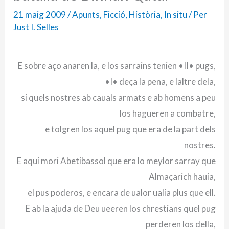
21 maig 2009
/
Apunts
,
Ficció
,
Història
,
In situ
/ Per
Just I. Selles
E sobre aço anaren la, e los sarrains tenien •II• pugs,
•I• deça la pena, e laltre dela,
si quels nostres ab cauals armats e ab homens a peu
los hagueren a combatre,
e tolgren los aquel pug que era de la part dels
nostres.
E aqui mori Abetibassol que era lo meylor sarray que
Almaçarich hauia,
el pus poderos, e encara de ualor ualia plus que ell.
E ab la ajuda de Deu ueeren los chrestians quel pug
perderen los della,