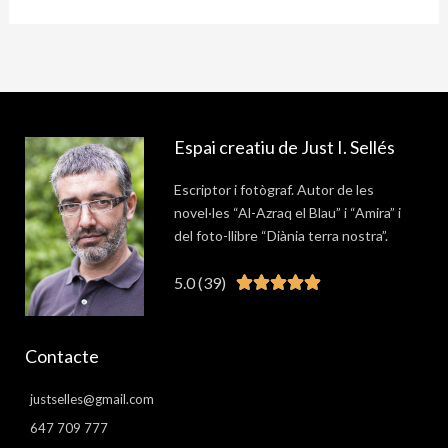
Espai creatiu de Just I. Sellés
Escriptor i fotògraf. Autor de les
novel·les “Al-Azraq el Blau” i “Amira” i
del foto-llibre “Diània terra nostra”.
5.0 (39)
Valorat





5
de
Contacte
5
justselles@gmail.com
647 709 777