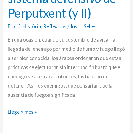
II)
Perputxent (y II)
Ficció
,
Història
,
Reflexions
/
Just I. Selles
En una ocasión, cuando su costumbre de avisar la
llegada del enemigo por medio de humo y fuego llegó
a ser bien conocida, los árabes ordenaron que estas
prácticas se ejecutaran sin interrupción hasta que el
enemigo se acercara; entonces, las habrían de
detener. Así, los enemigos, que pensarían que la
ausencia de fuegos significaba
Llegeix més »