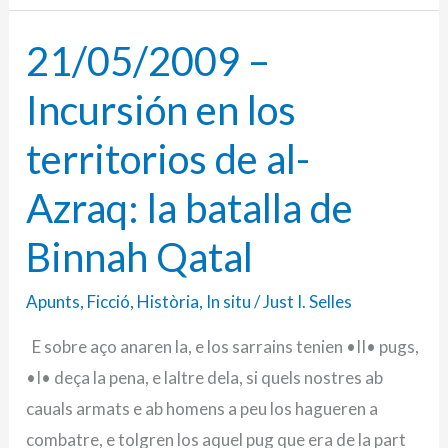
21/05/2009 –
21/05/2009
–
Incursión en los
Incursión
en
territorios de al-
los
Azraq: la batalla de
territorios
de
Binnah Qatal
al-
Azraq:
Apunts
,
Ficció
,
Història
,
In situ
/
Just I. Selles
la
E sobre aço anaren la, e los sarrains tenien •II• pugs,
batalla
•I• deça la pena, e laltre dela, si quels nostres ab
de
cauals armats e ab homens a peu los hagueren a
Binnah
combatre, e tolgren los aquel pug que era de la part