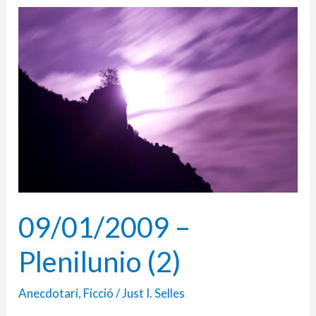
09/01/2009
–
Plenilunio
(2)
09/01/2009 –
Plenilunio (2)
Anecdotari
,
Ficció
/
Just I. Selles