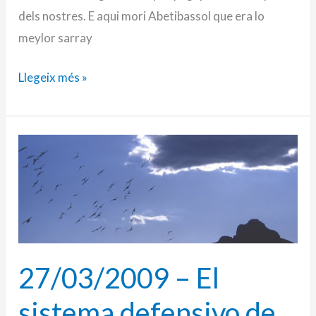
Qatal
dels nostres. E aqui mori Abetibassol que era lo
meylor sarray
Llegeix més »
27/03/2009
–
El
sistema
defensivo
de
27/03/2009 – El
Perputxent
(y
sistema defensivo de