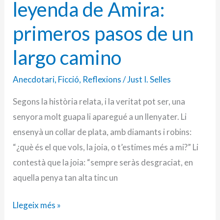
leyenda de Amira:
primeros pasos de un
largo camino
Anecdotari
,
Ficció
,
Reflexions
/
Just I. Selles
Segons la història relata, i la veritat pot ser, una
senyora molt guapa li aparegué a un llenyater. Li
ensenyà un collar de plata, amb diamants i robins:
“¿què és el que vols, la joia, o t’estimes més a mi?” Li
contestà que la joia: “sempre seràs desgraciat, en
aquella penya tan alta tinc un
Llegeix més »