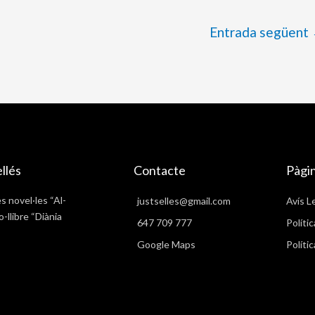
Entrada següent
ellés
Contacte
Pàgi
es novel·les “Al-
justselles@gmail.com
Avís L
o-llibre “Diània
647 709 777
Polític
Google Maps
Políti
rat