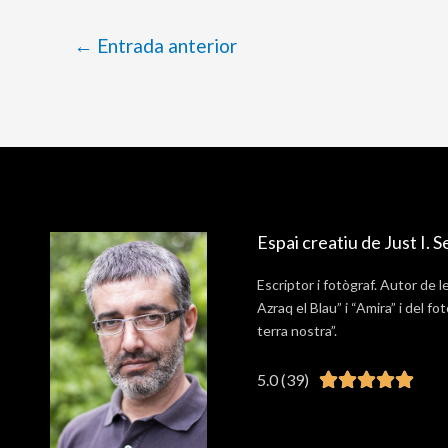
←
Entrada anterior
Espai creatiu de Just I. S
Escriptor i fotògraf. Autor de l
Azraq el Blau” i “Amira” i del fot
terra nostra”.
Valo
5.0 (39)





5