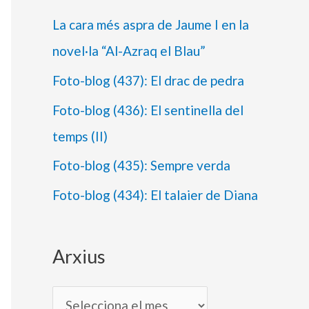
r
a
La cara més aspra de Jaume I en la
x
t
novel·la “Al-Azraq el Blau”
i
e
Foto-blog (437): El drac de pedra
u
g
Foto-blog (436): El sentinella del
s
o
temps (II)
r
Foto-blog (435): Sempre verda
i
e
Foto-blog (434): El talaier de Diana
s
Arxius