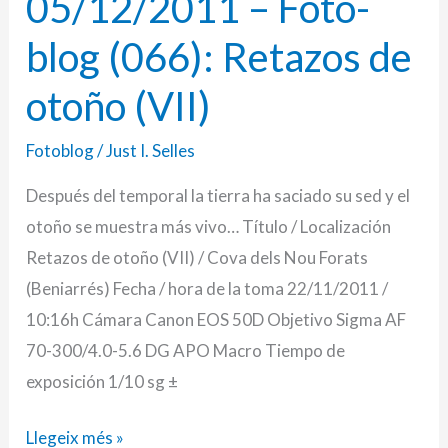
05/12/2011 – Foto-
–
blog (066): Retazos de
Foto-
blog
otoño (VII)
(066):
Fotoblog
/
Just I. Selles
Retazos
de
Después del temporal la tierra ha saciado su sed y el
otoño
otoño se muestra más vivo… Título / Localización
(VII)
Retazos de otoño (VII) / Cova dels Nou Forats
(Beniarrés) Fecha / hora de la toma 22/11/2011 /
10:16h Cámara Canon EOS 50D Objetivo Sigma AF
70-300/4.0-5.6 DG APO Macro Tiempo de
exposición 1/10 sg ±
Llegeix més »