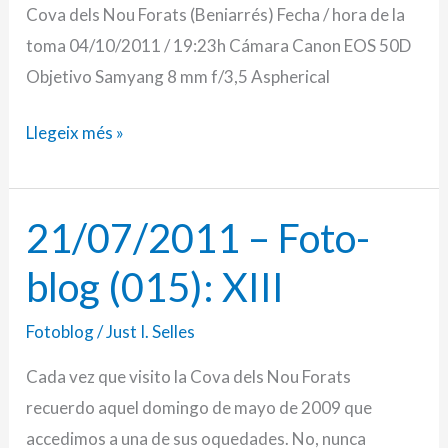
día
Cova dels Nou Forats (Beniarrés) Fecha / hora de la
toma 04/10/2011 / 19:23h Cámara Canon EOS 50D
Objetivo Samyang 8 mm f/3,5 Aspherical
Llegeix més »
21/07/2011 – Foto-
21/07/2011
–
blog (015): XIII
Foto-
blog
Fotoblog
/
Just I. Selles
(015):
Cada vez que visito la Cova dels Nou Forats
XIII
recuerdo aquel domingo de mayo de 2009 que
accedimos a una de sus oquedades. No, nunca