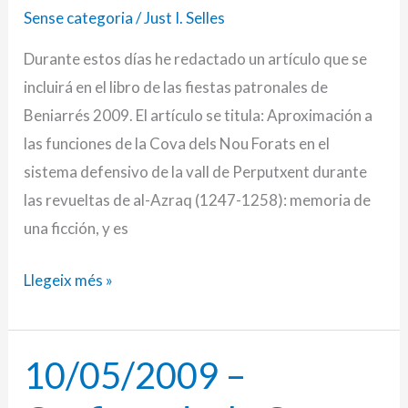
Forats
Sense categoria
/
Just I. Selles
en
Durante estos días he redactado un artículo que se
el
incluirá en el libro de las fiestas patronales de
entramado
Beniarrés 2009. El artículo se titula: Aproximación a
defensivo
las funciones de la Cova dels Nou Forats en el
de
sistema defensivo de la vall de Perputxent durante
Perputxent
las revueltas de al-Azraq (1247-1258): memoria de
una ficción, y es
Llegeix més »
10/05/2009 –
10/05/2009
–