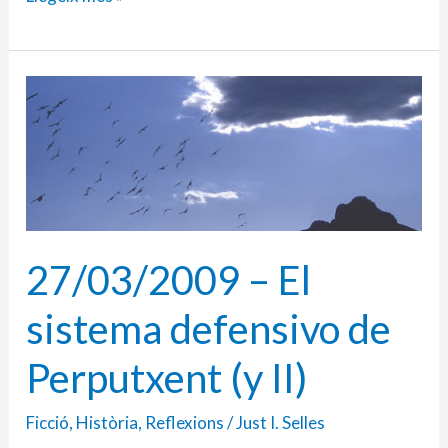
27/03/2009
–
El
sistema
defensivo
de
27/03/2009 – El
Perputxent
(y
sistema defensivo de
II)
Perputxent (y II)
Ficció
,
Història
,
Reflexions
/
Just I. Selles