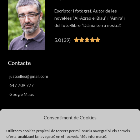
Escriptor i fotògraf. Autor de les
novel·les “Al-Azraq el Blau” i “Amira” i
del foto-llibre “Diània terra nostra”.
5.0 (39)
Valorat





5
de
Contacte
5
justselles@gmail.com
647 709 777
Google Maps
Pàgines
Consentiment de Cookies
Avís Legal
Utilitzem cookies pròpies i de tercers per millorar la navegació i els serveis
Política de Privacitat
oferts, analitzant la navegació en el lloc web. Més informació: