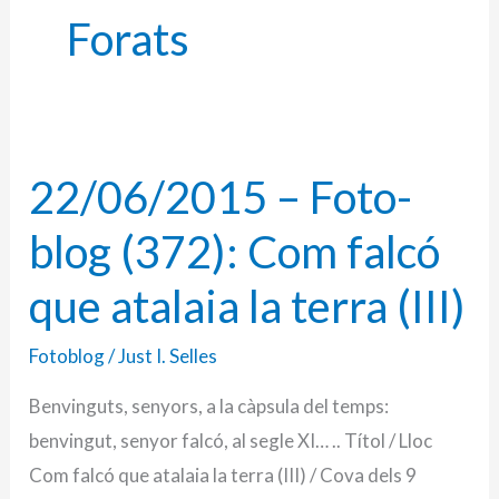
Forats
22/06/2015 – Foto-
22/06/2015
–
blog (372): Com falcó
Foto-
blog
que atalaia la terra (III)
(372):
Fotoblog
/
Just I. Selles
Com
falcó
Benvinguts, senyors, a la càpsula del temps:
que
benvingut, senyor falcó, al segle XI… .. Títol / Lloc
atalaia
Com falcó que atalaia la terra (III) / Cova dels 9
la