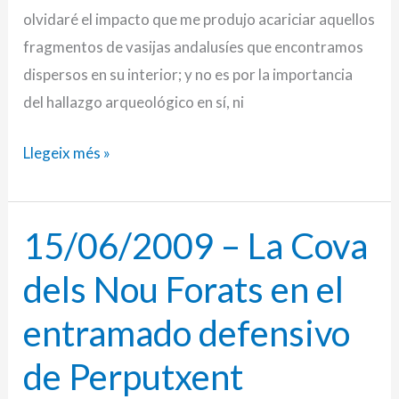
olvidaré el impacto que me produjo acariciar aquellos
fragmentos de vasijas andalusíes que encontramos
dispersos en su interior; y no es por la importancia
del hallazgo arqueológico en sí, ni
Llegeix més »
15/06/2009 – La Cova
15/06/2009
–
dels Nou Forats en el
La
Cova
entramado defensivo
dels
de Perputxent
Nou