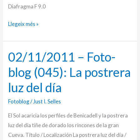
Diafragma F 9.0
Llegeix més »
02/11/2011 – Foto-
02/11/2011
–
blog (045): La postrera
Foto-
blog
luz del día
(045):
Fotoblog
/
Just I. Selles
La
postrera
El Sol acaricia los perfiles de Benicadell y la postrera
luz
luz del día tiñe de dorado los rincones de la gran
del
Cueva. Título / Localización La postrera luz del día /