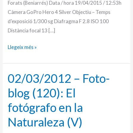
Forats (Beniarrés) Data / hora 19/04/2015 / 12:53h
terra
Càmera GoPro Hero 4 Silver Objectiu – Temps
(III)
d’exposició 1/300 sg Diafragma F 2.8 ISO 100
Distància focal 13 […]
Llegeix més »
02/03/2012 – Foto-
02/03/2012
–
blog (120): El
Foto-
blog
fotógrafo en la
(120):
Naturaleza (V)
El
fotógrafo