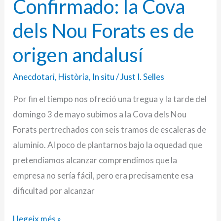
Confirmado: la Cova
Confirmado:
la
dels Nou Forats es de
Cova
origen andalusí
dels
Nou
Anecdotari
,
Història
,
In situ
/
Just I. Selles
Forats
Por fin el tiempo nos ofreció una tregua y la tarde del
es
domingo 3 de mayo subimos a la Cova dels Nou
de
Forats pertrechados con seis tramos de escaleras de
origen
aluminio. Al poco de plantarnos bajo la oquedad que
andalusí
pretendíamos alcanzar comprendimos que la
empresa no sería fácil, pero era precisamente esa
dificultad por alcanzar
Llegeix més »