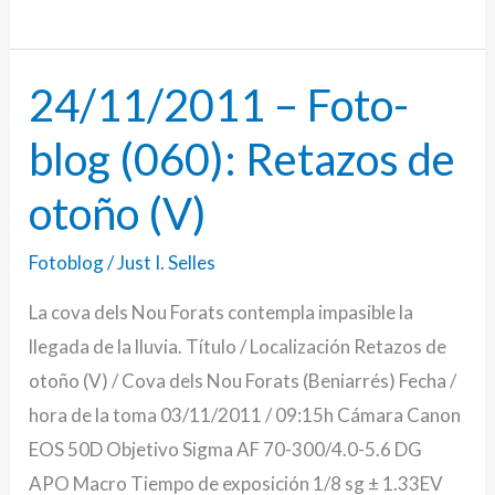
24/11/2011 – Foto-
24/11/2011
–
blog (060): Retazos de
Foto-
blog
otoño (V)
(060):
Fotoblog
/
Just I. Selles
Retazos
de
La cova dels Nou Forats contempla impasible la
otoño
llegada de la lluvia. Título / Localización Retazos de
(V)
otoño (V) / Cova dels Nou Forats (Beniarrés) Fecha /
hora de la toma 03/11/2011 / 09:15h Cámara Canon
EOS 50D Objetivo Sigma AF 70-300/4.0-5.6 DG
APO Macro Tiempo de exposición 1/8 sg ± 1.33EV