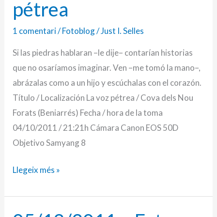
blog
pétrea
(075):
1 comentari
/
Fotoblog
/
Just I. Selles
La
voz
Si las piedras hablaran –le dije– contarían historias
pétrea
que no osaríamos imaginar. Ven –me tomó la mano–,
abrázalas como a un hijo y escúchalas con el corazón.
Título / Localización La voz pétrea / Cova dels Nou
Forats (Beniarrés) Fecha / hora de la toma
04/10/2011 / 21:21h Cámara Canon EOS 50D
Objetivo Samyang 8
Llegeix més »
05/12/2011