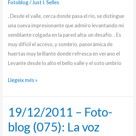
Fotoblog
/
Just I. Selles
en
. Desde el valle, cerca donde pasa el río, se distingue
la
una cueva impresionante que admiro levantando mi
Naturaleza
semblante colgada en la pared alta: un desafío. . Es
(V)
muy difícil el acceso, y sombrío, panorámica de
huertas muy brillante donde refresca en verano el
Levante desde lo alto el bello valle y el soto umbrío
Llegeix més »
19/12/2011 – Foto-
19/12/2011
–
blog (075): La voz
Foto-