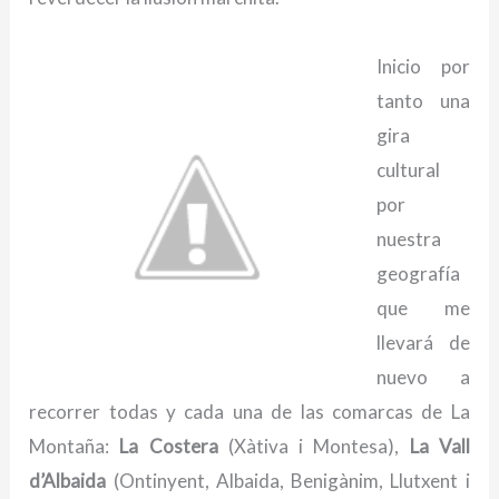
Inicio por
tanto una
gira
cultural
por
nuestra
geografía
que me
llevará de
nuevo a
recorrer todas y cada una de las comarcas de La
Montaña:
La Costera
(Xàtiva i Montesa),
La Vall
d’Albaida
(Ontinyent, Albaida, Benigànim, Llutxent i