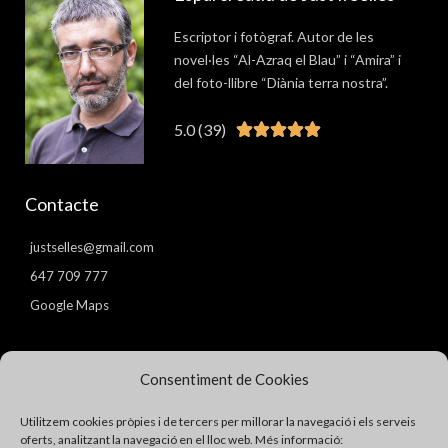
Escriptor i fotògraf. Autor de les
novel·les “Al-Azraq el Blau” i “Amira” i
del foto-llibre “Diània terra nostra”.
5.0 (39)
Valorat





5
de
Contacte
5
justselles@gmail.com
647 709 777
Google Maps
Pàgines
Consentiment de Cookies
Avís Legal
Utilitzem cookies pròpies i de tercers per millorar la navegació i els serveis
Política de Privacitat
oferts, analitzant la navegació en el lloc web. Més informació: