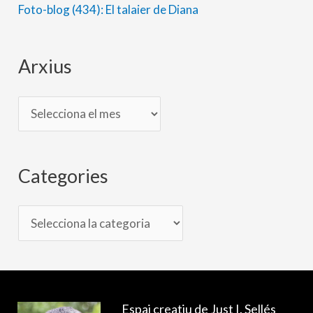
i
Foto-blog (434): El talaier de Diana
e
s
Arxius
Categories
Espai creatiu de Just I. Sellés