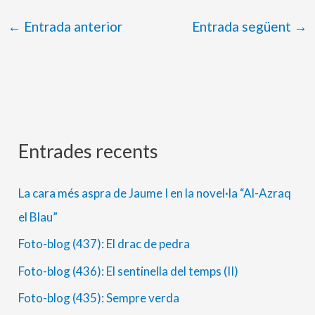
←
Entrada anterior
Entrada següent
→
Entrades recents
A
C
r
a
La cara més aspra de Jaume I en la novel·la “Al-Azraq
x
t
el Blau”
i
e
Foto-blog (437): El drac de pedra
u
g
s
o
Foto-blog (436): El sentinella del temps (II)
r
Foto-blog (435): Sempre verda