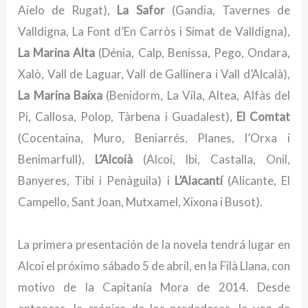
Aielo de Rugat),
La Safor
(Gandia, Tavernes de
Valldigna, La Font d’En Carròs i Simat de Valldigna),
La Marina Alta
(Dénia, Calp, Benissa, Pego, Ondara,
Xalò, Vall de Laguar, Vall de Gallinera i Vall d’Alcalà),
La Marina Baixa
(Benidorm, La Vila, Altea, Alfàs del
Pi, Callosa, Polop, Tàrbena i Guadalest),
El Comtat
(Cocentaina, Muro, Beniarrés, Planes, l’Orxa i
Benimarfull),
L’Alcoià
(Alcoi, Ibi, Castalla, Onil,
Banyeres, Tibi i Penàguila) i
L’Alacantí
(Alicante, El
Campello, Sant Joan, Mutxamel, Xixona i Busot).
La primera presentación de la novela tendrá lugar en
Alcoi el próximo sábado 5 de abril, en la Filà Llana, con
motivo de la Capitanía Mora de 2014. Desde