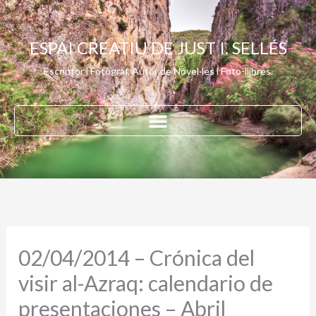
Vés
al
ESPAI CREATIU DE JUST I. SELLÉS
contingut
Escriptor i Fotògraf. Autor de Novel·les i Foto-llibres.
02/04/2014 – Crónica del
visir al-Azraq: calendario de
presentaciones – Abril