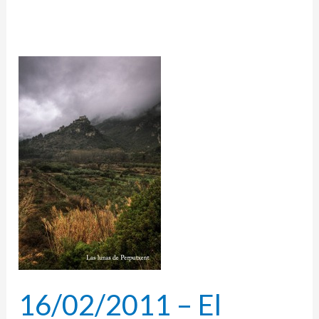
16/02/2011
–
El
castillo
de
Perputxent
16/02/2011 – El