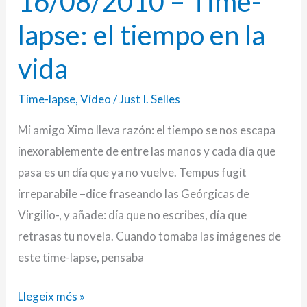
16/08/2010 – Time-
–
lapse: el tiempo en la
Time-
lapse:
vida
el
Time-lapse
,
Vídeo
/
Just I. Selles
tiempo
en
Mi amigo Ximo lleva razón: el tiempo se nos escapa
la
inexorablemente de entre las manos y cada día que
vida
pasa es un día que ya no vuelve. Tempus fugit
irreparabile –dice fraseando las Geórgicas de
Virgilio-, y añade: día que no escribes, día que
retrasas tu novela. Cuando tomaba las imágenes de
este time-lapse, pensaba
Llegeix més »