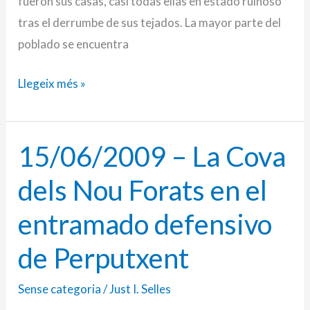
fueron sus casas, casi todas ellas en estado ruinoso
tras el derrumbe de sus tejados. La mayor parte del
poblado se encuentra
Llegeix més »
15/06/2009 – La Cova
15/06/2009
–
dels Nou Forats en el
La
Cova
entramado defensivo
dels
de Perputxent
Nou
Forats
Sense categoria
/
Just I. Selles
en