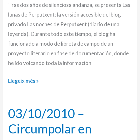
Tras dos años de silenciosa andanza, se presenta Las
de
lunas de Perputxent: la versión accesible del blog
Perputxent
privado Las noches de Perputxent (diario de una
leyenda). Durante todo este tiempo, el blog ha
funcionado a modo de libreta de campo de un
proyecto literario en fase de documentación, donde
he ido volcando toda la información
Llegeix més »
03/10/2010 –
03/10/2010
–
Circumpolar en
Circumpolar
en