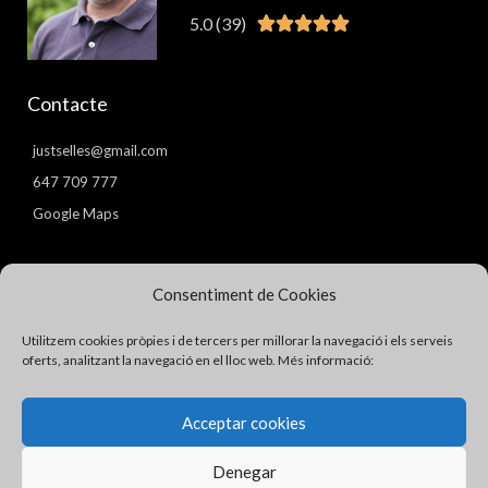
5.0 (39)
Valorat





5
de
Contacte
5
justselles@gmail.com
647 709 777
Google Maps
Pàgines
Consentiment de Cookies
Avís Legal
Utilitzem cookies pròpies i de tercers per millorar la navegació i els serveis
Política de Privacitat
oferts, analitzant la navegació en el lloc web. Més informació:
Política de Cookies
Acceptar cookies
Denegar
Copyright © 2026 Just I. Sellés