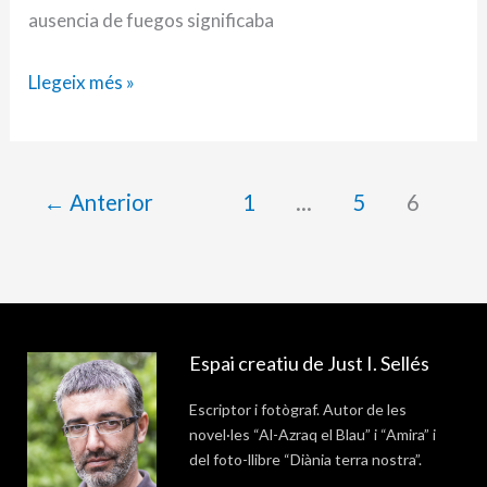
ausencia de fuegos significaba
Llegeix més »
←
Anterior
1
…
5
6
Espai creatiu de Just I. Sellés
Escriptor i fotògraf. Autor de les
novel·les “Al-Azraq el Blau” i “Amira” i
del foto-llibre “Diània terra nostra”.