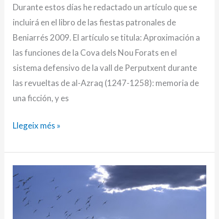
Durante estos días he redactado un artículo que se
el
incluirá en el libro de las fiestas patronales de
entramado
Beniarrés 2009. El artículo se titula: Aproximación a
defensivo
las funciones de la Cova dels Nou Forats en el
de
sistema defensivo de la vall de Perputxent durante
Perputxent
las revueltas de al-Azraq (1247-1258): memoria de
una ficción, y es
Llegeix més »
27/03/2009
–
El
sistema