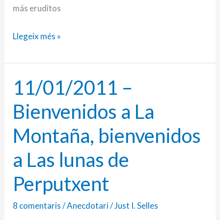
más eruditos
Llegeix més »
11/01/2011 –
11/01/2011
–
Bienvenidos a La
Bienvenidos
a
Montaña, bienvenidos
La
a Las lunas de
Montaña,
bienvenidos
Perputxent
a
Las
8 comentaris
/
Anecdotari
/
Just I. Selles
lunas