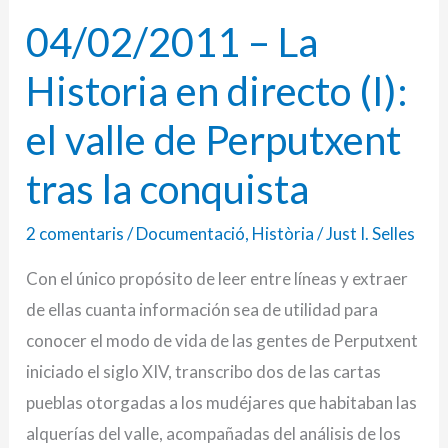
04/02/2011 – La
04/02/2011
–
Historia en directo (I):
La
Historia
el valle de Perputxent
en
tras la conquista
directo
(I):
2 comentaris
/
Documentació
,
Història
/
Just I. Selles
el
Con el único propósito de leer entre líneas y extraer
valle
de ellas cuanta información sea de utilidad para
de
conocer el modo de vida de las gentes de Perputxent
Perputxent
iniciado el siglo XIV, transcribo dos de las cartas
tras
pueblas otorgadas a los mudéjares que habitaban las
la
alquerías del valle, acompañadas del análisis de los
conquista