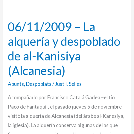
06/11/2009 – La
06/11/2009
–
alquería y despoblado
La
alquería
de al-Kanisiya
y
(Alcanesia)
despoblado
de
Apunts
,
Despoblats
/
Just I. Selles
al-
Acompañado por Francisco Catalá Gadea –el tío
Kanisiya
Paco de Fantaquí-, el pasado jueves 5 de noviembre
(Alcanesia)
visité la alquería de Alcanesia (del árabe al-Kanesiya,
la iglesia). La alquería conserva algunas de las que