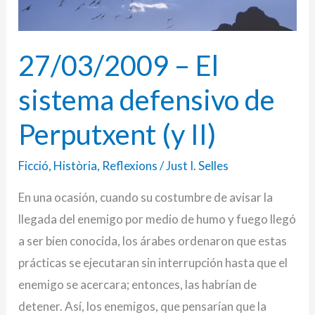
defensivo
de
27/03/2009 – El
Perputxent
(y
sistema defensivo de
II)
Perputxent (y II)
Ficció
,
Història
,
Reflexions
/
Just I. Selles
En una ocasión, cuando su costumbre de avisar la
llegada del enemigo por medio de humo y fuego llegó
a ser bien conocida, los árabes ordenaron que estas
prácticas se ejecutaran sin interrupción hasta que el
enemigo se acercara; entonces, las habrían de
detener. Así, los enemigos, que pensarían que la