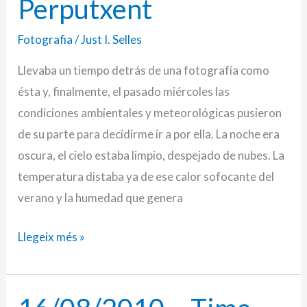
Perputxent
Perputxent
Fotografia
/
Just I. Selles
Llevaba un tiempo detrás de una fotografía como
ésta y, finalmente, el pasado miércoles las
condiciones ambientales y meteorológicas pusieron
de su parte para decidirme ir a por ella. La noche era
oscura, el cielo estaba limpio, despejado de nubes. La
temperatura distaba ya de ese calor sofocante del
verano y la humedad que genera
Llegeix més »
16/08/2010